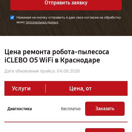
Отправить заявку
Нажимая на кнопку отправить я даю свое согласие на обработку
моих
.
персональных данных
Цена ремонта робота-пылесоса
iCLEBO O5 WiFi в Краснодаре
Дата обновления прайса:
04.08.2026
Услуги
Цена, от
Заказать
Диагностика
бесплатно